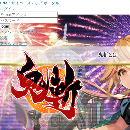
title : サイバーステップ ポータル
ログイン
パスワードを忘れた方
設定
アカウント設定
鬼斬とは