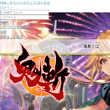
title : サイバーステップ ポータル
ログイン
パスワードを忘れた方
設定
アカウント設定
鬼斬とは